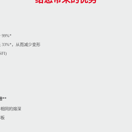
 99%*
低 33%*，从而减少变形
FI)
**
持相同的熔深
薄板