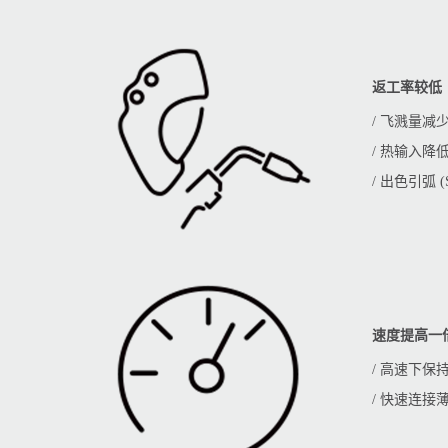
返工率较低
/ 飞溅量减少
/ 热输入降
/ 出色引弧 (S
速度提高一倍
/ 高速下保
/ 快速连接