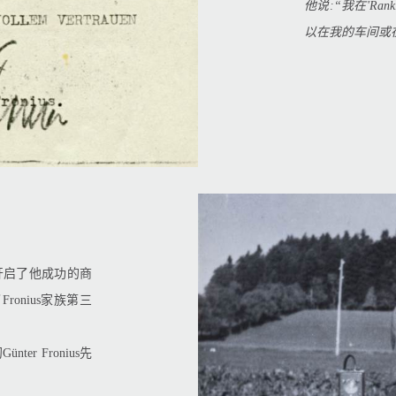
他说:“我在'Ra
以在我的车间或
从此开启了他成功的商
onius家族第三
ter Fronius先