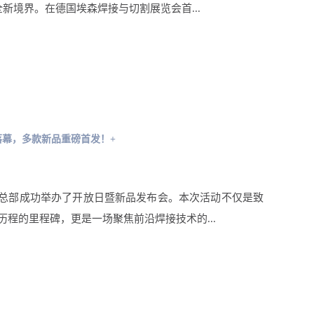
向全新境界。在德国埃森焊接与切割展览会首...
落幕，多款新品重磅首发！+
总部成功举办了开放日暨新品发布会。本次活动不仅是致
历程的里程碑，更是一场聚焦前沿焊接技术的...