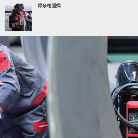
焊条电弧焊