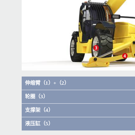
伸缩臂（1）+（2）
轮圈（3）
支撑架（4）
液压缸（5）