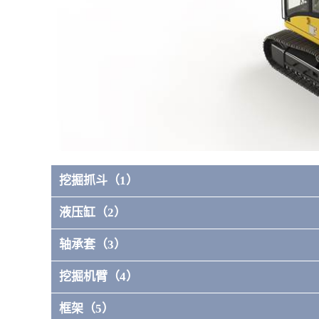
挖掘抓斗（1）
液压缸（2）
轴承套（3）
挖掘机臂（4）
框架（5）