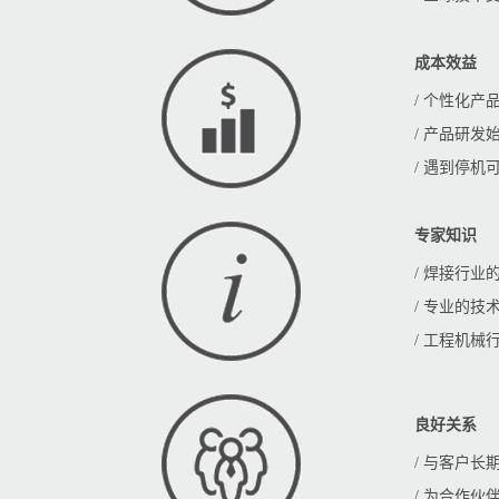
成本效益
/ 个性化
/ 产品研
/ 遇到停
专家知识
/ 焊接行业
/ 专业的技
/ 工程机
良好关系
/ 与客户长
/ 为合作