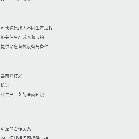
产品可快速集成入不同生产过程
发始终关注生产成本和节拍
机可提供紧急替换设备与备件
的最前沿技术
术培训
械行业生产工艺的全面知识
期可靠的合作关系
伙伴的一切焊接问题提供支持